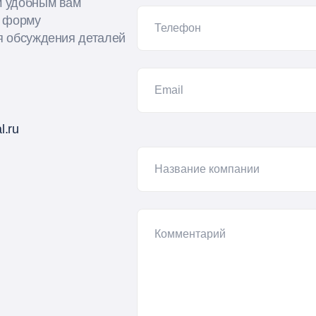
м удобным вам
е форму
я обсуждения деталей
l.ru