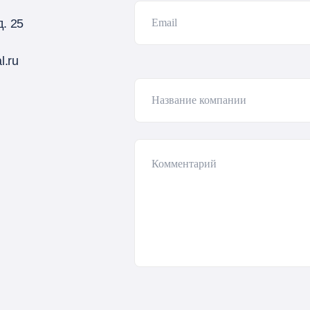
. 25
l.ru