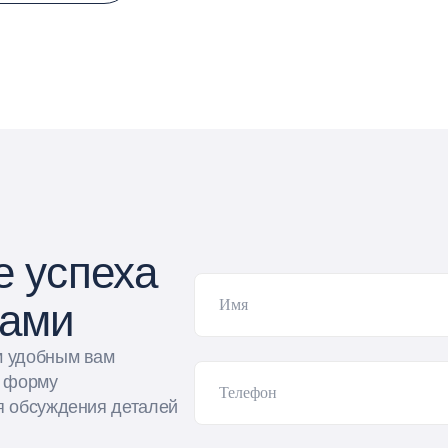
е успеха
нами
м удобным вам
е форму
я обсуждения деталей